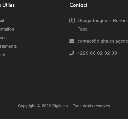
s Utiles
Contact
Ouagadougou – Burkin
eil
Faso
ntation
ices
contact@digitales.agen
rtements
+226 66 02 92 38
act
Copyright © 2022 Digitales – Tous droits réservés