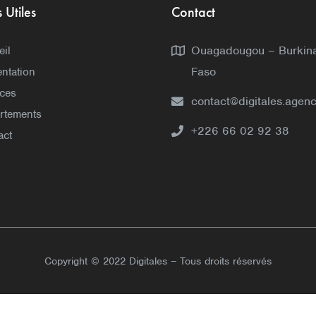
s Utiles
Contact
Ouagadougou – Burkin
eil
Faso
ntation
ices
contact@digitales.agen
rtements
+226 66 02 92 38
act
Copyright © 2022 Digitales – Tous droits réservés