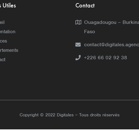
s Utiles
Contact
Ouagadougou – Burkin
eil
Faso
ntation
ices
contact@digitales.agen
rtements
+226 66 02 92 38
act
Copyright © 2022 Digitales – Tous droits réservés