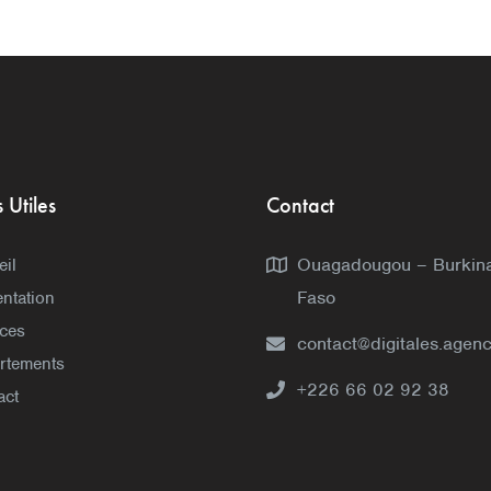
s Utiles
Contact
Ouagadougou – Burkin
eil
Faso
ntation
ices
contact@digitales.agen
rtements
+226 66 02 92 38
act